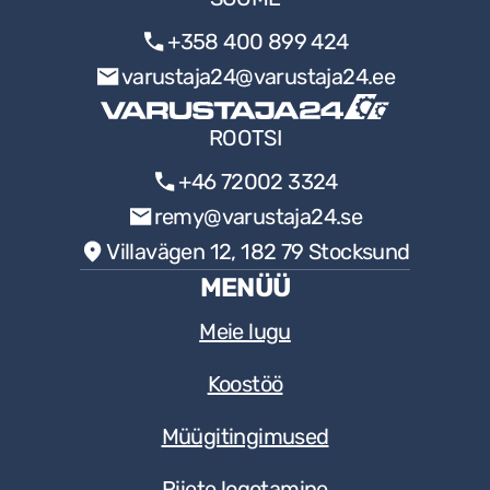
+358 400 899 424
varustaja24@varustaja24.ee
ROOTSI
+46 72002 3324
remy@varustaja24.se
Villavägen 12, 182 79 Stocksund
MENÜÜ
Meie lugu
Koostöö
Müügitingimused
Riiete logotamine