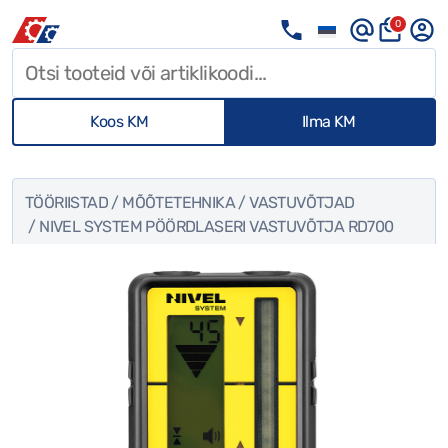
0
Koos KM
Ilma KM
TÖÖRIISTAD
/
MÕÕTETEHNIKA
/
VASTUVÕTJAD
/ NIVEL SYSTEM PÖÖRDLASERI VASTUVÕTJA RD700
DIGITAL