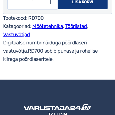
LISA KORVI
Nivel
System
Tootekood:
RD700
pöördlaseri
Kategooriad:
Mõõtetehnika
,
Tööriistad
,
vastuvõtja
Vastuvõtjad
RD700
Digitaalse numbrinäiduga pöördlaseri
Digital
vastuvõtja.RD700 sobib punase ja rohelise
kogus
kiirega pöördlaseritele.
TALLINN