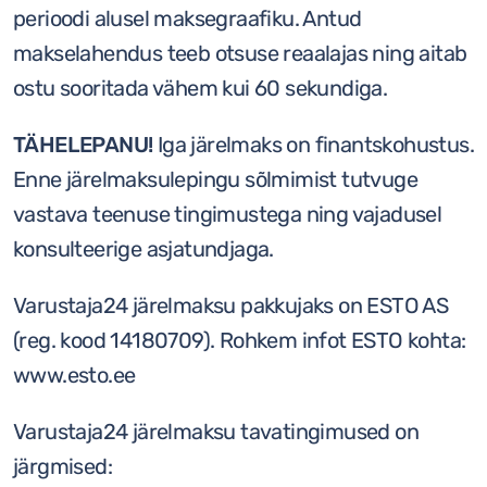
perioodi alusel maksegraafiku. Antud
makselahendus teeb otsuse reaalajas ning aitab
ostu sooritada vähem kui 60 sekundiga.
TÄHELEPANU!
Iga järelmaks on finantskohustus.
Enne järelmaksulepingu sõlmimist tutvuge
vastava teenuse tingimustega ning vajadusel
konsulteerige asjatundjaga.
Varustaja24 järelmaksu pakkujaks on ESTO AS
(reg. kood 14180709). Rohkem infot ESTO kohta:
www.esto.ee
Varustaja24 järelmaksu tavatingimused on
järgmised: