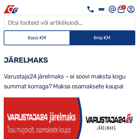
0
Koos KM
Ilma KM
JÄRELMAKS
Varustaja24 järelmaks – ei soovi maksta kogu
summat korraga? Maksa osamaksete kaupa!