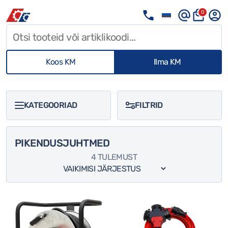
0
Koos KM
Ilma KM
KATEGOORIAD
FILTRID
PIKENDUSJUHTMED
BOSCH AKU
4 TULEMUST
BOSCH AKULAADIJA
BOSCH TÖÖRIISTAD
BOSCH TIKKSAAG