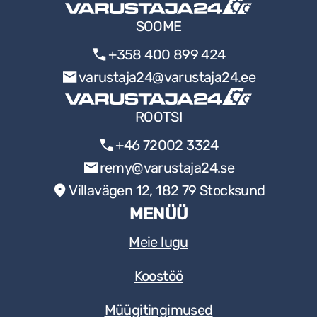
SOOME
+358 400 899 424
varustaja24@varustaja24.ee
ROOTSI
+46 72002 3324
remy@varustaja24.se
Villavägen 12, 182 79 Stocksund
MENÜÜ
Meie lugu
Koostöö
Müügitingimused