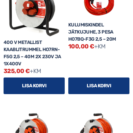
BOSCH AKUTRELL
KEVADRIIETE KAMPAANIA
KULUMISKINDEL
BOSCH KOMBOKIT
JÄTKUJUHE, 3 PESA
SOODUSPAKKUMISED
HO7BQ-F3G 2,5 – 20M
400 V METALLIST
100,00
€
+KM
BOSCH JÄRKAMISSAAG
KAABLITRUMMEL HO7RN-
BOSCH FREES
F5G 2,5 – 40M 2X 230V JA
1X400V
SUVERIIETE KAMPAANIA
325,00
€
+KM
BOSCH KETASSAAG
BOSCH RAADIO
LISA KORVI
LISA KORVI
BOSCH KETASLÕIKUR
BOSCH TOLMUIMEJA
TÖÖRIISTAD
TARVIKUD
KINNITUSVAHENDID