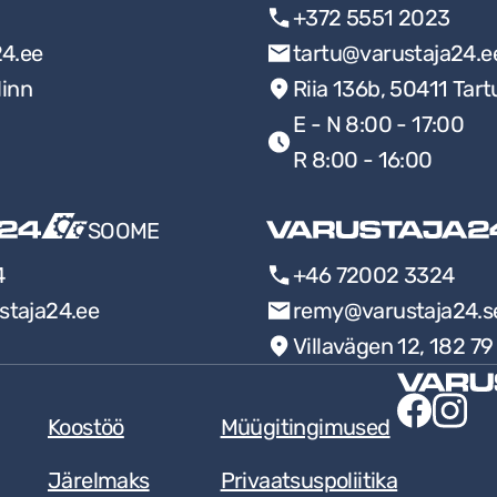
+372 5551 2023
24.ee
tartu@varustaja24.e
linn
Riia 136b, 50411 Tart
E - N 8:00 - 17:00
R 8:00 - 16:00
SOOME
4
+46 72002 3324
staja24.ee
remy@varustaja24.s
Villavägen 12, 182 7
Koostöö
Müügitingimused
Järelmaks
Privaatsuspoliitika