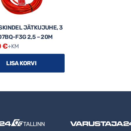
SKINDEL JÄTKUJUHE, 3
7BQ-F3G 2,5 – 20M
0
€
+KM
LISA KORVI
TALLINN