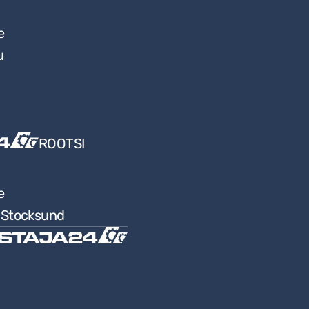
e
u
ROOTSI
e
9 Stocksund