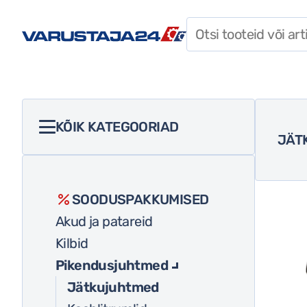
SOODUSPAKKUMISED
TÖÖRIISTAD
TARVIKUD
KÕIK KATEGOORIAD
JÄT
KINNITUSVAHENDID
SOODUSPAKKUMISED
SOODUSPAKKUMISED
TÖÖRIIDED
Akud ja patareid
TÖÖRIISTAD
Kilbid
ISIKUKAITSEVAHENDID
Pikendusjuhtmed
TARVIKUD
Jätkujuhtmed