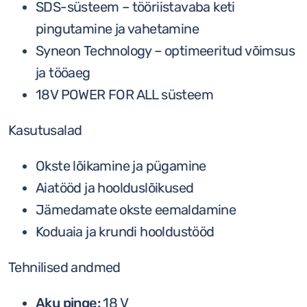
SDS-süsteem – tööriistavaba keti
pingutamine ja vahetamine
Syneon Technology – optimeeritud võimsus
ja tööaeg
18V POWER FOR ALL süsteem
Kasutusalad
Okste lõikamine ja pügamine
Aiatööd ja hoolduslõikused
Jämedamate okste eemaldamine
Koduaia ja krundi hooldustööd
Tehnilised andmed
Aku pinge:
18 V