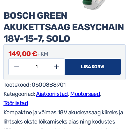
BOSCH GREEN
AKUKETTSAAG EASYCHAIN
18V-15-7, SOLO
149,00
€
+KM
LISA KORVI
Bosch
Green
Tootekood:
06008B8901
akukettsaag
Kategooriad:
Aiatööriistad
,
Mootorsaed
,
EasyChain
Tööriistad
18V-
Kompaktne ja võimas 18V akuoksasaag kiireks ja
15-
lihtsaks okste lõikamiseks aias ning kodustes
7,