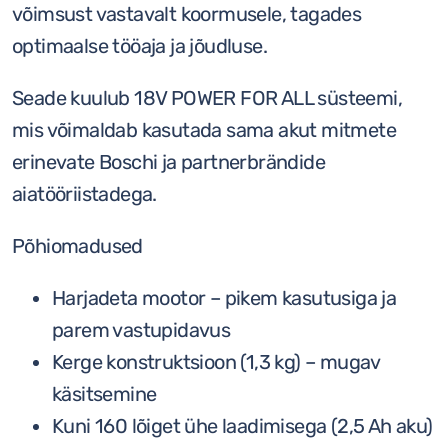
võimsust vastavalt koormusele, tagades
optimaalse tööaja ja jõudluse.
Seade kuulub 18V POWER FOR ALL süsteemi,
mis võimaldab kasutada sama akut mitmete
erinevate Boschi ja partnerbrändide
aiatööriistadega.
Põhiomadused
Harjadeta mootor – pikem kasutusiga ja
parem vastupidavus
Kerge konstruktsioon (1,3 kg) – mugav
käsitsemine
Kuni 160 lõiget ühe laadimisega (2,5 Ah aku)