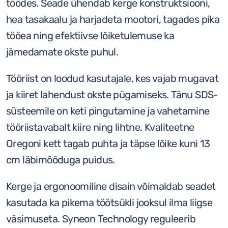
töödes. Seade ühendab kerge konstruktsiooni,
solo
hea tasakaalu ja harjadeta mootori, tagades pika
kogus
tööea ning efektiivse lõiketulemuse ka
jämedamate okste puhul.
Tööriist on loodud kasutajale, kes vajab mugavat
ja kiiret lahendust okste pügamiseks. Tänu SDS-
süsteemile on keti pingutamine ja vahetamine
tööriistavabalt kiire ning lihtne. Kvaliteetne
Oregoni kett tagab puhta ja täpse lõike kuni 13
cm läbimõõduga puidus.
Kerge ja ergonoomiline disain võimaldab seadet
kasutada ka pikema töötsükli jooksul ilma liigse
väsimuseta. Syneon Technology reguleerib