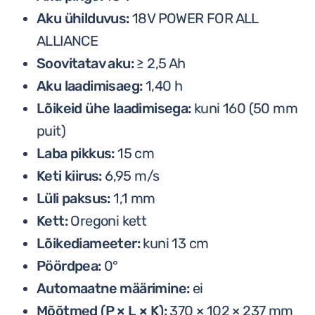
Aku ühilduvus:
18V POWER FOR ALL
ALLIANCE
Soovitatav aku:
≥ 2,5 Ah
Aku laadimisaeg:
1,40 h
Lõikeid ühe laadimisega:
kuni 160 (50 mm
puit)
Laba pikkus:
15 cm
Keti kiirus:
6,95 m/s
Lüli paksus:
1,1 mm
Kett:
Oregoni kett
Lõikediameeter:
kuni 13 cm
Pöördpea:
0°
Automaatne määrimine:
ei
Mõõtmed (P × L × K):
370 × 102 × 237 mm