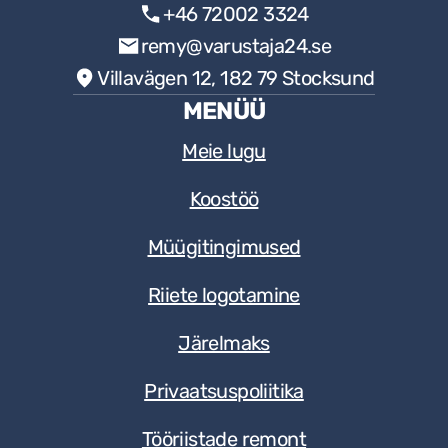
+46 72002 3324
remy@varustaja24.se
Villavägen 12, 182 79 Stocksund
MENÜÜ
Meie lugu
Koostöö
Müügitingimused
Riiete logotamine
Järelmaks
Privaatsuspoliitika
Tööriistade remont