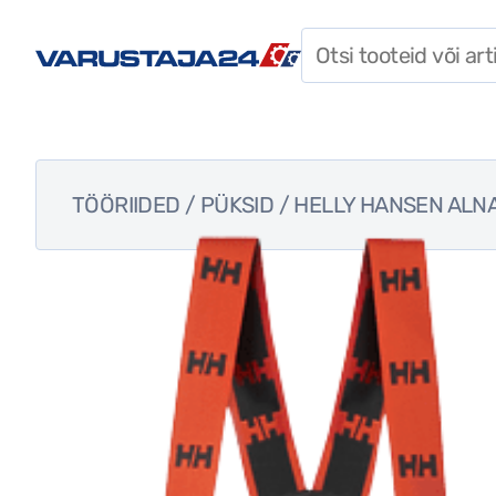
SOODUSPAKKUMISED
TÖÖRIISTAD
TARVIKUD
TÖÖRIIDED
/
PÜKSID
/ HELLY HANSEN ALNA
KINNITUSVAHENDID
TÖÖRIIDED
ISIKUKAITSEVAHENDID