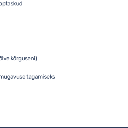
ipptaskud
põlve kõrguseni)
a mugavuse tagamiseks