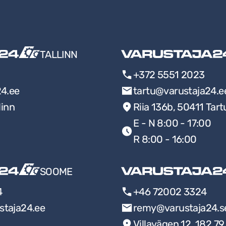
TALLINN
+372 5551 2023
24.ee
tartu@varustaja24.e
linn
Riia 136b, 50411 Tart
E - N 8:00 - 17:00
R 8:00 - 16:00
SOOME
4
+46 72002 3324
staja24.ee
remy@varustaja24.s
Villavägen 12, 182 7