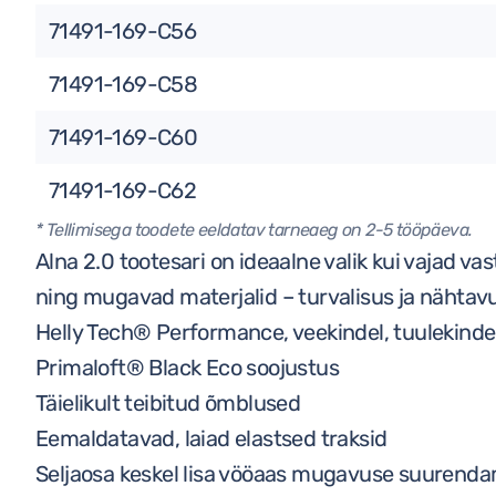
71491-169-C56
71491-169-C58
71491-169-C60
71491-169-C62
* Tellimisega toodete eeldatav tarneaeg on 2-5 tööpäeva.
Alna 2.0 tootesari on ideaalne valik kui vajad 
ning mugavad materjalid – turvalisus ja nähta
Helly Tech® Performance, veekindel, tuulekindel
Primaloft® Black Eco soojustus
Täielikult teibitud õmblused
Eemaldatavad, laiad elastsed traksid
Seljaosa keskel lisa vööaas mugavuse suurenda