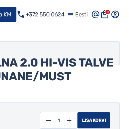
0
ma KM
+372 550 0624
Eesti
A 2.0 HI-VIS TALVE
UNANE/MUST
LISA KORVI
Helly