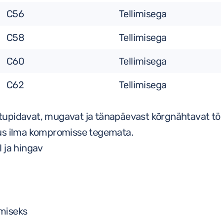
C56
Tellimisega
C58
Tellimisega
C60
Tellimisega
C62
Tellimisega
vastupidavat, mugavat ja tänapäevast kõrgnähtavat t
vus ilma kompromisse tegemata.
 ja hingav
miseks