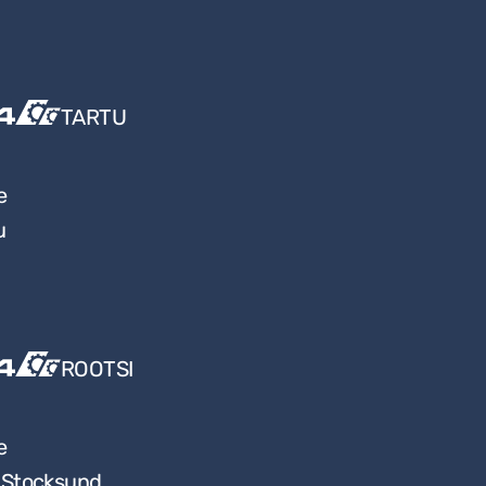
TARTU
e
u
ROOTSI
e
9 Stocksund