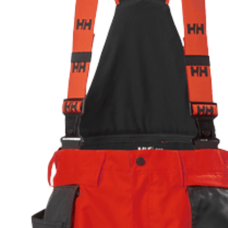
EHITUSKEEMIA
KILBID, KAABLID JA
VALGUSTID