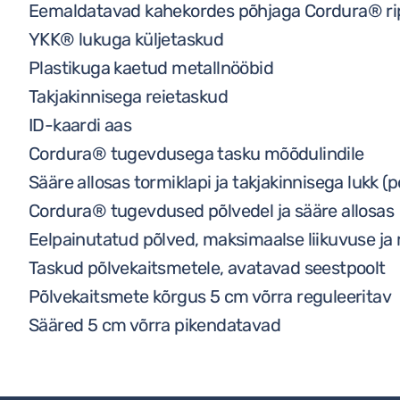
Eemaldatavad kahekordes põhjaga Cordura® r
YKK® lukuga küljetaskud
Plastikuga kaetud metallnööbid
Takjakinnisega reietaskud
ID-kaardi aas
Cordura® tugevdusega tasku mõõdulindile
Sääre allosas tormiklapi ja takjakinnisega lukk (
Cordura® tugevdused põlvedel ja sääre allosas
Eelpainutatud põlved, maksimaalse liikuvuse j
Taskud põlvekaitsmetele, avatavad seestpoolt
Põlvekaitsmete kõrgus 5 cm võrra reguleeritav
Sääred 5 cm võrra pikendatavad