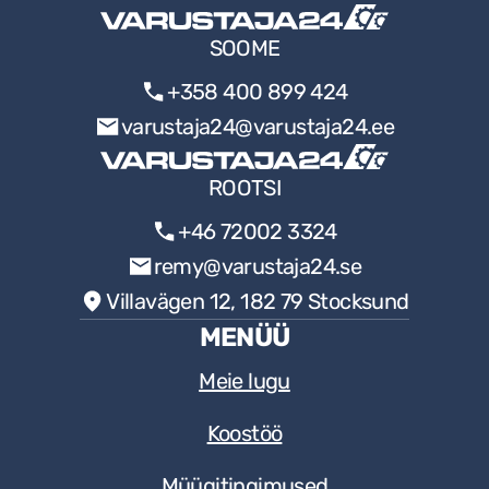
SOOME
+358 400 899 424
varustaja24@varustaja24.ee
ROOTSI
+46 72002 3324
remy@varustaja24.se
Villavägen 12, 182 79 Stocksund
MENÜÜ
Meie lugu
Koostöö
Müügitingimused