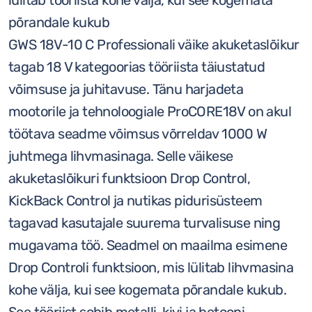
lülitab tööriista kohe välja, kui see kogemata
põrandale kukub
GWS 18V-10 C Professionali väike akuketaslõikur
tagab 18 V kategoorias tööriista täiustatud
võimsuse ja juhitavuse. Tänu harjadeta
mootorile ja tehnoloogiale ProCORE18V on akul
töötava seadme võimsus võrreldav 1000 W
juhtmega lihvmasinaga. Selle väikese
akuketaslõikuri funktsioon Drop Control,
KickBack Control ja nutikas pidurisüsteem
tagavad kasutajale suurema turvalisuse ning
mugavama töö. Seadmel on maailma esimene
Drop Controli funktsioon, mis lülitab lihvmasina
kohe välja, kui see kogemata põrandale kukub.