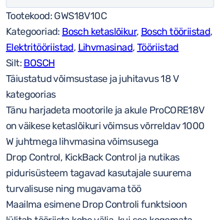
Bosch
Tootekood:
GWS18V10C
GWS
Kategooriad:
Bosch ketaslõikur
,
Bosch tööriistad
,
18V-
Elektritööriistad
,
Lihvmasinad
,
Tööriistad
10
Silt:
BOSCH
C
Täiustatud võimsustase ja juhitavus 18 V
SOLO
kategoorias
[3601JG3101]
Tänu harjadeta mootorile ja akule ProCORE18V
kogus
on väikese ketaslõikuri võimsus võrreldav 1000
W juhtmega lihvmasina võimsusega
Drop Control, KickBack Control ja nutikas
pidurisüsteem tagavad kasutajale suurema
turvalisuse ning mugavama töö
Maailma esimene Drop Controli funktsioon