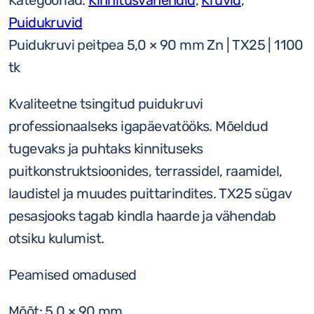
Kategooriad:
Kinnitusvahendid
,
Kruvid
,
TX
Puidukruvid
Zn
Puidukruvi peitpea 5,0 × 90 mm Zn | TX25 | 1100
1100tk
tk
kogus
Kvaliteetne tsingitud puidukruvi
professionaalseks igapäevatööks. Mõeldud
tugevaks ja puhtaks kinnituseks
puitkonstruktsioonides, terrassidel, raamidel,
laudistel ja muudes puittarindites. TX25 sügav
pesasjooks tagab kindla haarde ja vähendab
otsiku kulumist.
Peamised omadused
Mõõt: 5,0 × 90 mm