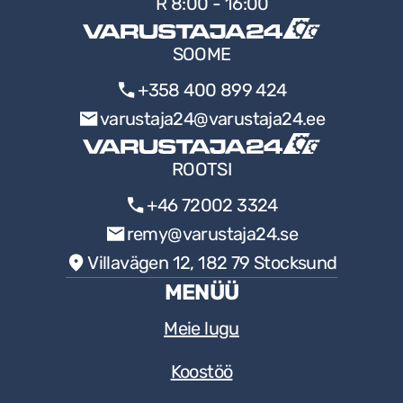
R 8:00 - 16:00
SOOME
+358 400 899 424
varustaja24@varustaja24.ee
ROOTSI
+46 72002 3324
remy@varustaja24.se
Villavägen 12, 182 79 Stocksund
MENÜÜ
Meie lugu
Koostöö