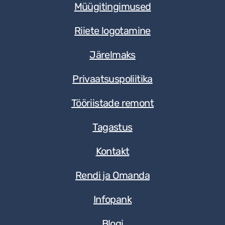
Müügitingimused
Riiete logotamine
Järelmaks
Privaatsuspoliitika
Tööriistade remont
Tagastus
Kontakt
Rendi ja Omanda
Infopank
Blogi