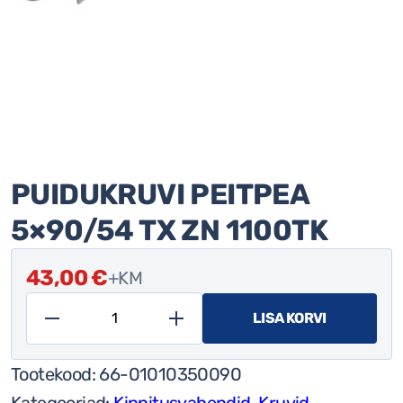
PUIDUKRUVI PEITPEA
5×90/54 TX ZN 1100TK
43,00
€
+KM
LISA KORVI
Puidukruvi
peitpea
Tootekood:
66-01010350090
5x90/54