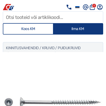
0
Koos KM
Ilma KM
KINNITUSVAHENDID
/
KRUVID
/
PUIDUKRUVID
/ PUIDUKRUVI PEITPEA 5×90/54 TX ZN 1100TK