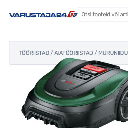
SOODUSPAKKUMISED
TÖÖRIISTAD
TARVIKUD
TÖÖRIISTAD
/
AIATÖÖRIISTAD
/
MURUNIIDU
KINNITUSVAHENDID
TÖÖRIIDED
ISIKUKAITSEVAHENDID