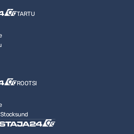
TARTU
e
u
ROOTSI
e
9 Stocksund