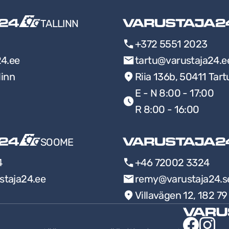
TALLINN
+372 5551 2023
24.ee
tartu@varustaja24.e
linn
Riia 136b, 50411 Tart
E - N 8:00 - 17:00
R 8:00 - 16:00
SOOME
4
+46 72002 3324
staja24.ee
remy@varustaja24.s
Villavägen 12, 182 7