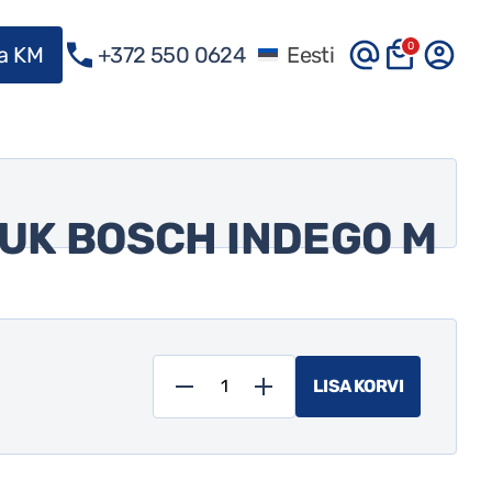
0
ma KM
+372 550 0624
Eesti
UK BOSCH INDEGO M
LISA KORVI
Robot-
muruniiduk
Bosch