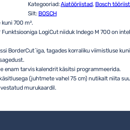
Kategooriad:
Aiatööriistad
,
Bosch tööriis
Silt:
BOSCH
kuni 700 m².
elt? Funktsiooniga LogiCut niiduk Indego M 700 on int
si BorderCut´iga, tagades korraliku viimistluse kuni
 sagedust.
e enam tarvis kalendrit käsitsi programmeerida.
 käsitlusega (juhtmete vahel 75 cm) nutikalt niita s
lvestatud murukaardil.