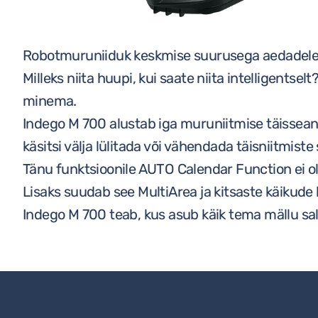
EHITUSKEEMIA
KILBID, KAABLID JA
Robotmuruniiduk keskmise suurusega aedadele 
VALGUSTID
Milleks niita huupi, kui saate niita intelligents
minema.
Indego M 700 alustab iga muruniitmise täisseans
käsitsi välja lülitada või vähendada täisniitmiste
Tänu funktsioonile AUTO Calendar Function ei ol
Lisaks suudab see MultiArea ja kitsaste käikude
Indego M 700 teab, kus asub käik tema mällu sa