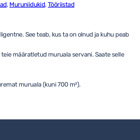
tad
,
Muruniidukid
,
Tööriistad
Indego
M
700
elligentne. See teab, kus ta on olnud ja kuhu peab
kogus
 teie määratletud muruala servani. Saate selle
uuremat muruala (kuni 700 m²).