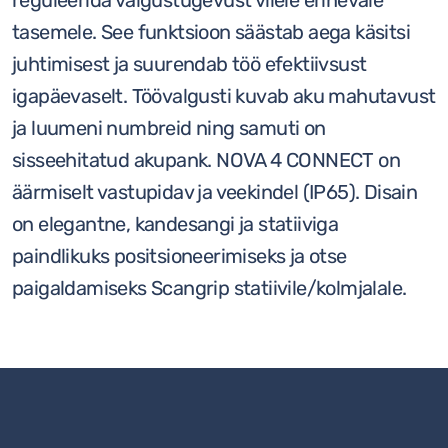
reguleerida valgustugevust viiele erinevale
tasemele. See funktsioon säästab aega käsitsi
juhtimisest ja suurendab töö efektiivsust
igapäevaselt. Töövalgusti kuvab aku mahutavust
ja luumeni numbreid ning samuti on
sisseehitatud akupank. NOVA 4 CONNECT on
äärmiselt vastupidav ja veekindel (IP65). Disain
on elegantne, kandesangi ja statiiviga
paindlikuks positsioneerimiseks ja otse
paigaldamiseks Scangrip statiivile/kolmjalale.