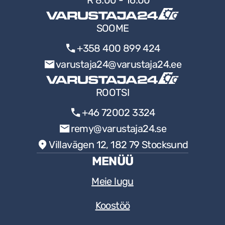
R 8:00 - 16:00
SOOME
+358 400 899 424
varustaja24@varustaja24.ee
ROOTSI
+46 72002 3324
remy@varustaja24.se
Villavägen 12, 182 79 Stocksund
MENÜÜ
Meie lugu
Koostöö