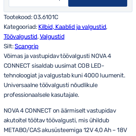
Scangrip
Connect
Tootekood:
03.6101C
Nova
Kategooriad:
Kilbid, Kaablid ja valgustid
,
4
Töövalgustid
,
Valgustid
akuvalgusti
Silt:
Scangrip
4000
Võimas ja vastupidav töövalgusti NOVA 4
luumenit
CONNECT sisaldab uusimat COB LED-
kogus
tehnoloogiat ja valgustab kuni 4000 luumenit.
Universaalne töövalgusti nõudlikule
professionaalsele kasutajale.
NOVA 4 CONNECT on äärmiselt vastupidav
akutoitel töötav töövalgusti, mis ühildub
METABO/CAS akusüsteemiga 12V 4,0 Ah – 18V