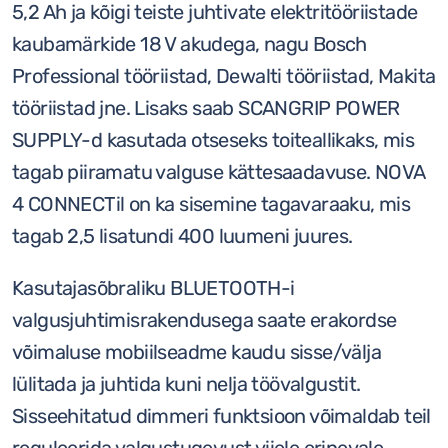
5,2 Ah ja kõigi teiste juhtivate elektritööriistade
kaubamärkide 18 V akudega, nagu Bosch
Professional tööriistad, Dewalti tööriistad, Makita
tööriistad jne. Lisaks saab SCANGRIP POWER
SUPPLY-d kasutada otseseks toiteallikaks, mis
tagab piiramatu valguse kättesaadavuse. NOVA
4 CONNECTil on ka sisemine tagavaraaku, mis
tagab 2,5 lisatundi 400 luumeni juures.
Kasutajasõbraliku BLUETOOTH-i
valgusjuhtimisrakendusega saate erakordse
võimaluse mobiilseadme kaudu sisse/välja
lülitada ja juhtida kuni nelja töövalgustit.
Sisseehitatud dimmeri funktsioon võimaldab teil